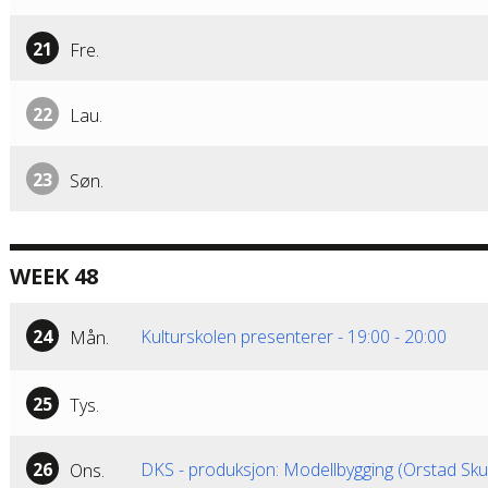
21
Fre.
22
Lau.
23
Søn.
WEEK 48
24
Kulturskolen presenterer
-
19:00
-
20:00
Mån.
25
Tys.
26
DKS - produksjon: Modellbygging (Orstad Skul
Ons.