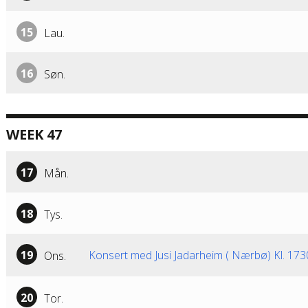
15
Lau.
16
Søn.
WEEK 47
17
Mån.
18
Tys.
19
Konsert med Jusi Jadarheim ( Nærbø) Kl. 17
Ons.
20
Tor.