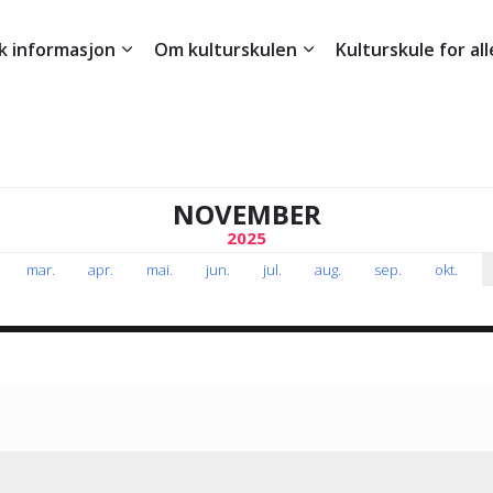
sk informasjon
Om kulturskulen
Kulturskule for all
NOVEMBER
2025
mar
.
apr
.
mai
.
jun
.
jul
.
aug
.
sep
.
okt
.