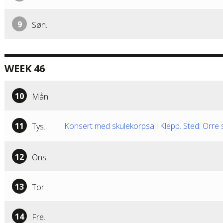
9
Søn.
WEEK 46
10
Mån.
11
Konsert med skulekorpsa i Klepp. Sted: Orr
Tys.
12
Ons.
13
Tor.
14
Fre.