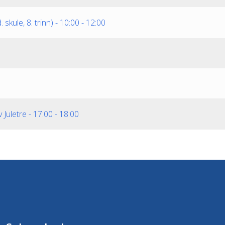
skule, 8. trinn)
-
10:00
-
12:00
 Juletre
-
17:00
-
18:00