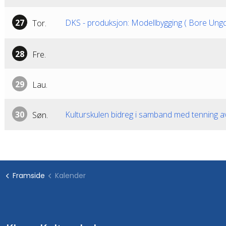
27
DKS - produksjon: Modellbygging ( Bore Ungd. 
Tor.
28
Fre.
29
Lau.
30
Kulturskulen bidreg i samband med tenning av
Søn.
Framside
Kalender