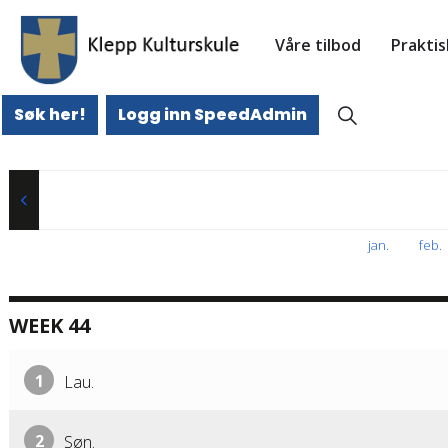
Våre tilbod
Prakti
Søk her!
Logg inn SpeedAdmin
jan
.
feb
.
WEEK 44
1
Lau.
2
Søn.