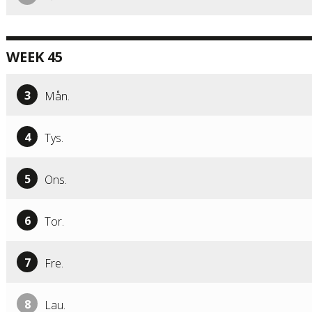
WEEK 45
3
Mån.
4
Tys.
5
Ons.
6
Tor.
7
Fre.
8
Lau.