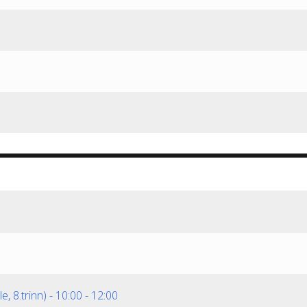
e, 8.trinn)
-
10:00
-
12:00