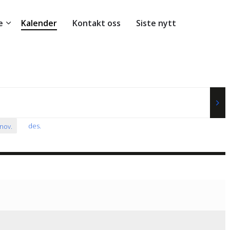
e
Kalender
Kontakt oss
Siste nytt
des
.
nov
.