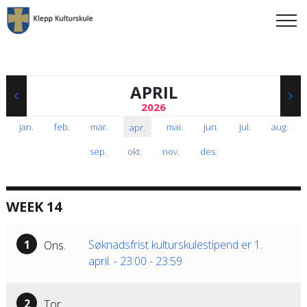
APRIL
2026
jan
.
feb
.
mar
.
mai
.
jun
.
jul
.
aug
.
apr
.
sep
.
okt
.
nov
.
des
.
WEEK 14
1
Søknadsfrist kulturskulestipend er 1.
Ons.
april.
-
23:00
-
23:59
2
Tor.