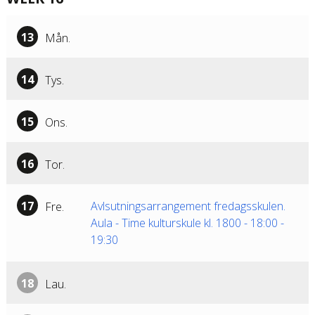
13
Mån.
14
Tys.
15
Ons.
16
Tor.
17
Avlsutningsarrangement fredagsskulen.
Fre.
Aula - Time kulturskule kl. 1800
-
18:00
-
19:30
18
Lau.