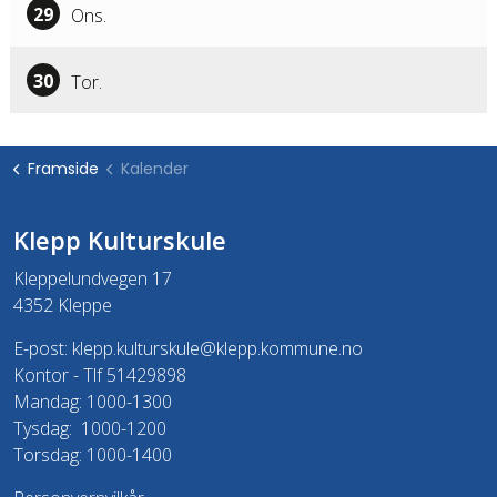
29
Ons.
30
Tor.
Framside
Kalender
Klepp Kulturskule
Kleppelundvegen 17
4352 Kleppe
E-post:
klepp.kulturskule@klepp.kommune.no
Kontor - Tlf 51429898
Mandag: 1000-1300
Tysdag: 1000-1200
Torsdag: 1000-1400