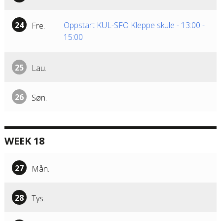
24
Oppstart KUL-SFO Kleppe skule
-
13:00
-
Fre.
15:00
25
Lau.
26
Søn.
WEEK 18
27
Mån.
28
Tys.