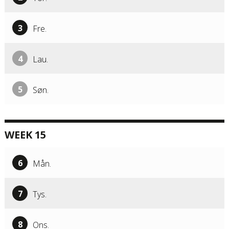
3
Fre.
4
Lau.
5
Søn.
WEEK 15
6
Mån.
7
Tys.
8
Ons.