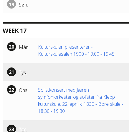
19
Søn.
WEEK 17
20
Kulturskulen presenterer -
Mån.
Kulturskulesalen 1900
-
19:00
-
19:45
21
Tys.
22
Solistkonsert med Jæren
Ons.
symfoniorkester og solister fra Klepp
kulturskule. 22. april kl 1830 - Bore skule
-
18:30
-
19:30
23
Tor.