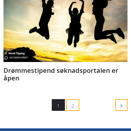
Drømmestipend søknadsportalen er
åpen
1
2