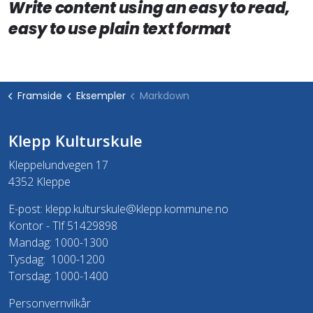
Write content using an easy to read,
easy to use plain text format
Framside
Eksempler
Markdown
Klepp Kulturskule
Kleppelundvegen 17
4352 Kleppe
E-post:
klepp.kulturskule@klepp.kommune.no
Kontor - Tlf 51429898
Mandag: 1000-1300
Tysdag: 1000-1200
Torsdag: 1000-1400
Personvernvilkår