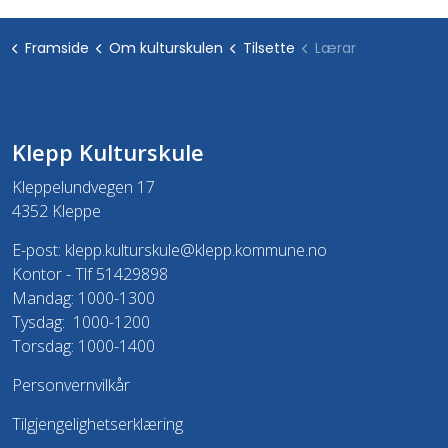
Framside
Om kulturskulen
Tilsette
Lærar
Klepp Kulturskule
Kleppelundvegen 17
4352 Kleppe
E-post:
klepp.kulturskule@klepp.kommune.no
Kontor - Tlf 51429898
Mandag: 1000-1300
Tysdag: 1000-1200
Torsdag: 1000-1400
Personvernvilkår
Tilgjengelighetserklæring