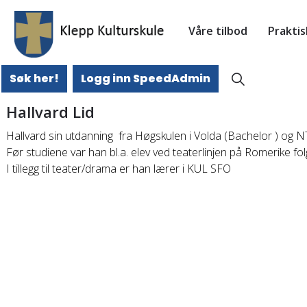
Våre tilbod
Prakti
Søk her!
Logg inn SpeedAdmin
Hallvard Lid
Hallvard sin utdanning fra Høgskulen i Volda (Bachelor ) og 
Før studiene var han bl.a. elev ved teaterlinjen på Romerike fo
I tillegg til teater/drama er han lærer i KUL SFO