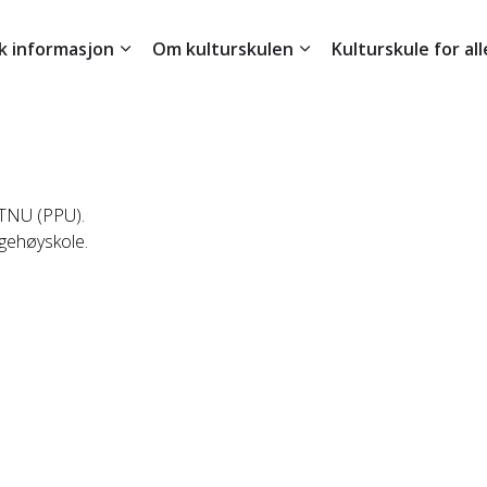
sk informasjon
Om kulturskulen
Kulturskule for all
NTNU (PPU).
lgehøyskole.