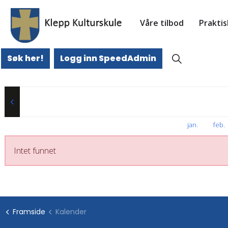
Våre tilbod
Prakti
Søk her!
Logg inn SpeedAdmin
jan
.
feb
.
Intet funnet
Framside
Kalender