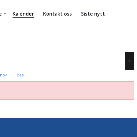
e
Kalender
Kontakt oss
Siste nytt
nov
.
des
.