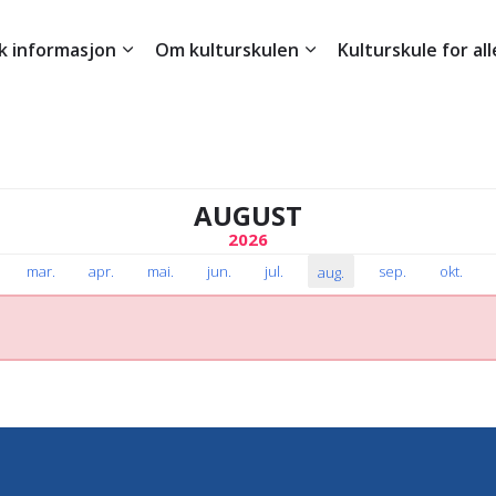
sk informasjon
Om kulturskulen
Kulturskule for all
AUGUST
2026
mar
.
apr
.
mai
.
jun
.
jul
.
sep
.
okt
.
aug
.