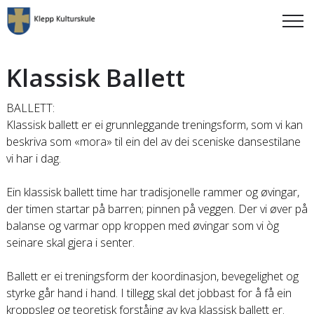
Klassisk Ballett
BALLETT:
Klassisk ballett er ei grunnleggande treningsform, som vi kan
beskriva som «mora» til ein del av dei sceniske dansestilane
vi har i dag.
Ein klassisk ballett time har tradisjonelle rammer og øvingar,
der timen startar på barren; pinnen på veggen. Der vi øver på
balanse og varmar opp kroppen med øvingar som vi òg
seinare skal gjera i senter.
Ballett er ei treningsform der koordinasjon, bevegelighet og
styrke går hand i hand. I tillegg skal det jobbast for å få ein
kroppsleg og teoretisk forståing av kva klassisk ballett er.