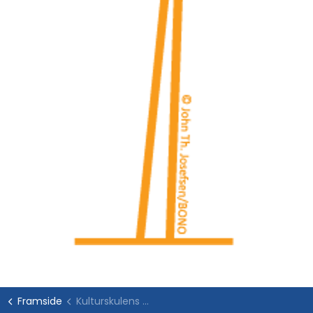
Framside
Kulturskulens fag