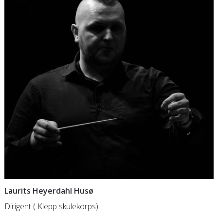
Laurits Heyerdahl Husø
Dirigent ( Klepp skulekorps)