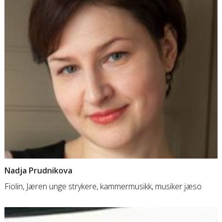
Nadja Prudnikova
Fiolin, Jæren unge strykere, kammermusikk, musiker jæso