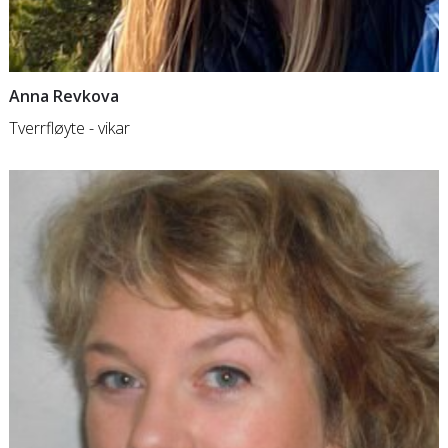
Anna Revkova
Tverrfløyte - vikar